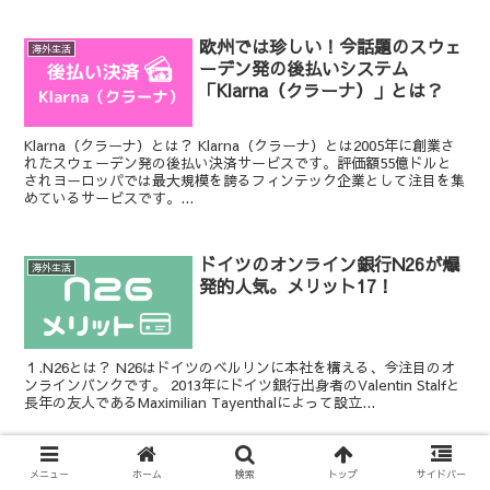
欧州では珍しい！今話題のスウェ
海外生活
ーデン発の後払いシステム
「Klarna（クラーナ）」とは？
Klarna（クラーナ）とは？ Klarna（クラーナ）とは2005年に創業さ
れたスウェーデン発の後払い決済サービスです。評価額55億ドルと
されヨーロッパでは最大規模を誇るフィンテック企業として注目を集
めているサービスです。...
ドイツのオンライン銀行N26が爆
海外生活
発的人気。メリット17！
１.N26とは？ N26はドイツのベルリンに本社を構える、今注目のオ
ンラインバンクです。 2013年にドイツ銀行出身者のValentin Stalfと
長年の友人であるMaximilian Tayenthalによって設立...
ドイツで買える定番コーヒー5選
海外生活
メニュー
ホーム
検索
トップ
サイドバー