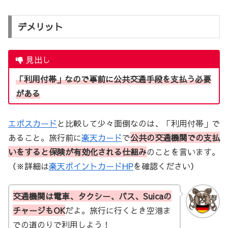
デメリット
見出し
「利用付帯」なので事前に公共交通手段を支払う必要
がある
エポスカード
と比較して少々面倒なのは、「利用付帯」で
あること。旅行前に
楽天カード
で
公共の交通機関での支払
いをすると保険が有効化される仕組み
のことを言います。
（※詳細は
楽天ポイントカードHP
を確認ください）
交通機関は電車、タクシー、バス、Suicaの
チャージもOK
だよ。旅行に行くとき空港ま
での道のりで利用しよう！