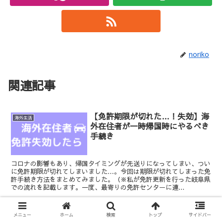
noriko
関連記事
【免許期限が切れた…！失効】海
海外生活
外在住者が一時帰国時にやるべき
手続き
コロナの影響もあり、帰国タイミングが先送りになってしまい、つい
に免許期限が切れてしまいました…。今回は期限が切れてしまった免
許手続き方法をまとめてみました。（※私が免許更新を行った岐阜県
での流れを記載します。一度、最寄りの免許センターに連...
メニュー
ホーム
検索
トップ
サイドバー
【出入国記録証明書手続き】海外
海外生活