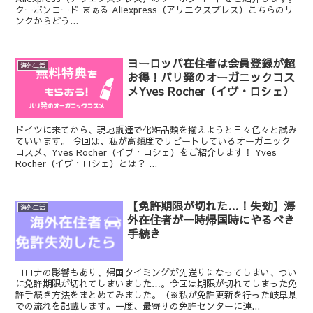
クーポンコード まぁる Aliexpress（アリエクスプレス）こちらのリ
ンクからどう...
ヨーロッパ在住者は会員登録が超
海外生活
お得！パリ発のオーガニックコス
メYves Rocher（イヴ・ロシェ）
ドイツに来てから、現地調達で化粧品類を揃えようと日々色々と試み
ていいます。 今回は、私が高頻度でリピートしているオーガニック
コスメ、Yves Rocher（イヴ・ロシェ）をご紹介します！ Yves
Rocher（イヴ・ロシェ）とは？ ...
【免許期限が切れた…！失効】海
海外生活
外在住者が一時帰国時にやるべき
手続き
コロナの影響もあり、帰国タイミングが先送りになってしまい、つい
に免許期限が切れてしまいました…。今回は期限が切れてしまった免
許手続き方法をまとめてみました。（※私が免許更新を行った岐阜県
での流れを記載します。一度、最寄りの免許センターに連...