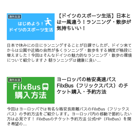
【ドイツのスポーツ生活】日本と
海外生活
は一風違う！ランニング・散歩が
気持ちいい！
日本で休みにの日にランニングすることが日課でしたが、ドイツ来て
からは公園や近隣の自然が多くランニング・散歩をする頻度が格段に
増えました！今回はそんなドイツの魅力的なランニング・散歩の環境
について紹介します♪ 朝ランニングは健康に良い...
ヨーロッパの格安高速バス
海外生活
FilxBus（フリックスバス）のチ
ケット購入・予約方法
今回はヨーロッパでは有名な格安長距離バスのFilxBus（フリックス
バス）の予約方法をご紹介します。ヨーロッパ内の移動で節約したい
方は必見です！ FilxBusのチケット予約方法 公式HP（FlixBus）を開
き希望の...