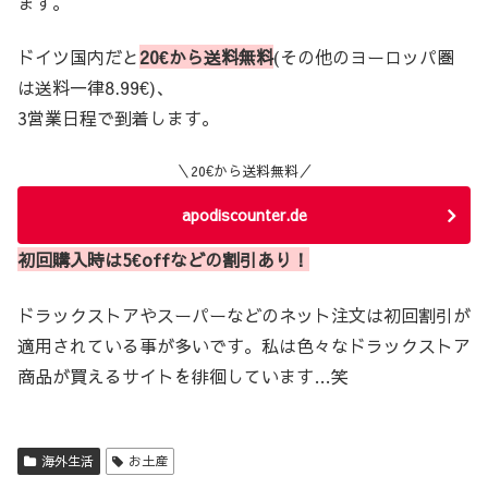
ます。
ドイツ国内だと
20€から送料無料
(その他のヨーロッパ圏
は送料一律8.99€)、
3営業日程で到着します。
＼20€から送料無料／
apodiscounter.de
初回購入時は5€offなどの割引あり！
ドラックストアやスーパーなどのネット注文は初回割引が
適用されている事が多いです。私は色々なドラックストア
商品が買えるサイトを徘徊しています…笑
海外生活
お土産