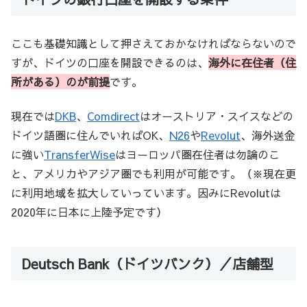
ここも基礎知識として押さえておかなければならないので
すが、ドイツの口座を開設できるのは、
海外
に在住者（住
所がある）のが前提
です。
現在では
DKB
、
Comdirect
はオーストリア・スイスなどの
ドイツ語圏に住んでいればOK、
N26
や
Revolut
、海外送金
に強い
TransferWise
はヨーロッパ圏在住者は勿論のこ
と、アメリカやアジア圏でも利用が可能です。（※現在更
に利用地域を拡大していっています。因みにRevolutは
2020年に日本に上陸予定です）
Deutsch Bank（ドイツバンク）／店舗型