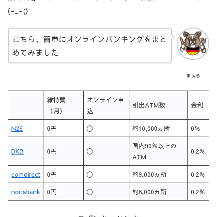
(-_-;)
こちら、簡単にオンラインバンキングをまと
めてみました
まぁる
維持費
オンライン申
引出ATM数
金利
（月）
込
N26
0円
〇
約10,000ヵ所
0％
国内90％以上の
DKB
0円
〇
0.2％
ATM
comdirect
0円
〇
約9,000ヵ所
0.2％
norisbank
0円
〇
約8,000ヵ所
0.2％