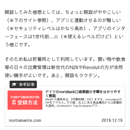
開設してみた感想としては、ちょっと開設がややこしい
（※下のサイト参照）、アプリと連動させるのが難しい
（※セキュリティレベルはかなり高め）、アプリのインタ
ーフェースは1世代前…△（※使えるレベルだけど）とい
う感じです。
そのため私は貯蓄用として利用しています。買い物や飲食
等の日々の出費管理は新世代のN26やRevolutの方が全然
使い勝手がよいです。あと、開設もラクチン。
ドイツのnorisbank口座開設の手順を分かりやす
く解説
Webから簡単申込 【所要時間：5分】まずは、norisbankの
HPをアクセス。その後、左上にある商品種別から口座種別
を選択。Girokonto＞Top Girokontoプラ...
noritamante.com
2019.12.19