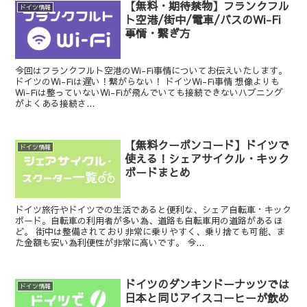
【無料・期待禁物】フランクフル
ドイツ情報
ト空港/街中/電車/バスのWi-Fi
事情・繋ぎ方
今回はフランクフルト空港のWi-Fi事情についてお伝えいたします。
ドイツのWi-Fiは遅い！繋がらない！ ドイツWi-Fi事情 想像よりも
Wi-Fiは整っていないWi-Fiが飛んでいても接続できないハプニング
がよくある接続さ...
【無料クーポンコード】ドイツで
ドイツ情報
使える！シェアサイクル・キック
ボードまとめ
ドイツ旅行やドイツでの生活であると便利な、シェア自転車・キック
ボード。自転車の利用者が多い為、道路も自転車用の道路があるほ
ど。 街中は整備されており非常に乗りやすく、乗り捨ても可能、ま
た金額も安い為利便性が非常に高いです。 今...
ドイツのダンキンドーナッツでは
ドイツ情報
日本と同じアイスコーヒーが飲め