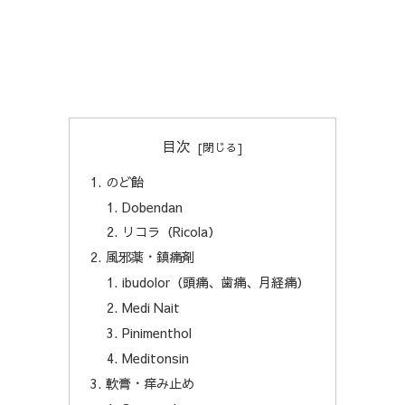
目次
のど飴
Dobendan
リコラ（Ricola）
風邪薬・鎮痛剤
ibudolor（頭痛、歯痛、月経痛）
Medi Nait
Pinimenthol
Meditonsin
軟膏・痒み止め