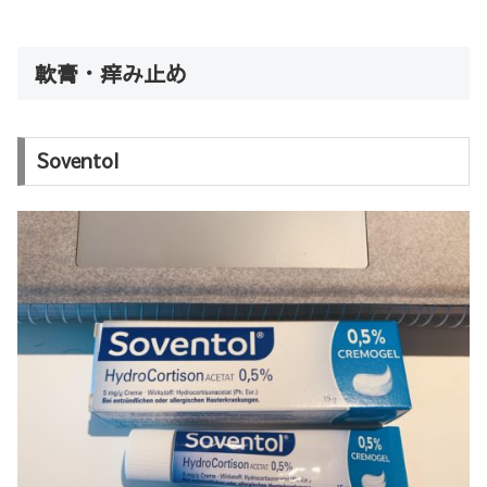
軟膏・痒み止め
Soventol