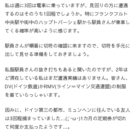
私は週に3回は電車に乗っていますが、見回りの方に遭遇
するのはそのうち1回程でしょうか。特にフランクフルト
中央駅や街中のハップトバーシェ駅から駅員さんが乗車し
てくる確率が高いように感じます。
駅員さんが順番に切符の確認に来ますので、切符を手元に
出して見せる準備をしておきましょう。
私服駅員さんの抜き打ちもあると聞いたのですが、2年ほ
ど滞在している私はまだ遭遇実績はありません。皆さん、
DV(ドイツ鉄道)かRMV(ライン＝マイン交通連盟)の制服
を着ていらっしゃいます。
因みに、ドイツ第三の都市、ミュンヘンに住んでいる友人
は3回程捕まっていました…(;´･ω･)1カ月の定期券が切れ
て何度か支払ったようです…。