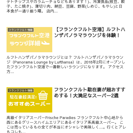
テトチップスやカラムーチョなどもあります！)、冷凍食品(枝豆、餃
子、たこ焼き)、薄切り肉、納豆、豆腐、野菜(しめじ、もやし)と日
本食が一通り揃う曙。 店内...
【フランクフルト空港】ルフトハ
フランクフルト情報
ンザパノラマラウンジを体験！
ルフトハンザパノラマラウンジとは？ フルトハンザパノラマラウン
ジ（Panorama Lounge by Lufthansa）は、2018年2月にオープンし
たフランクフルト空港で一番新しいラウンジになります。 アクセス
方...
フランクフルト駐在妻が超おすす
フランクフルト情報
めする！大満足なスーパー2選
高級イタリアスーパーFrische Paradies フランクフルト中心地から
西にあるグリースハイムエリアにあるイタリア系高級スーパー。 こ
こは売っているもの全てが本当にオシャレで美味しく…。行くとアレ
もコレも...