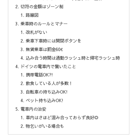
切符の金額はゾーン制
路線図
乗車時のルールとマナー
改札がない
乗車下車時には開閉ボタンを
無賃乗車は罰金60€
込み合う時間は通勤ラッシュ時と帰宅ラッシュ時
ドイツの電車内で驚いたこと
携帯電話OK?!
飲食している人が多数！
自転車の持ち込みOK!
ペット持ち込みOK!
電車内の治安
車内はさほど混み合っておらず良好◎
物乞いがいる場合も