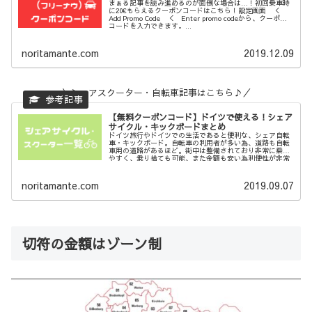
まぁる記事を読み進めるのが面倒な場合は…！初回乗車時
に20€もらえるクーポンコードはこちら！設定画面 ＜
Add Promo Code ＜ Enter promo codeから、クーポン
コードを入力できます。...
noritamante.com
2019.12.09
＼シェアスクーター・自転車記事はこちら♪／
【無料クーポンコード】ドイツで使える！シェア
サイクル・キックボードまとめ
ドイツ旅行やドイツでの生活であると便利な、シェア自転
車・キックボード。自転車の利用者が多い為、道路も自転
車用の道路があるほど。街中は整備されており非常に乗り
やすく、乗り捨ても可能、また金額も安い為利便性が非常
に高いです。今...
noritamante.com
2019.09.07
切符の金額はゾーン制