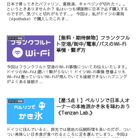
日本で買ってきたバファリン、葛根湯、キャベジンが切れた～。。
というときありませんか？ 私はいつも帰国時に日本で必ず購入する
のですが、気づくと切れがちです…。 今回は、私がドイツの薬局
（Apotheke）で購入したこれま...
【無料・期待禁物】フランクフル
ドイツ情報
ト空港/街中/電車/バスのWi-Fi
事情・繋ぎ方
今回はフランクフルト空港のWi-Fi事情についてお伝えいたします。
ドイツのWi-Fiは遅い！繋がらない！ ドイツWi-Fi事情 想像よりも
Wi-Fiは整っていないWi-Fiが飛んでいても接続できないハプニング
がよくある接続さ...
【星:5点！】ベルリンで日本人オ
ドイツ情報
ーナーの本格派かき氷を味わおう
《Tenzan Lab.》
ドイツに住んでいると、旅先では現地の伝統料理も良いのだが、つい
つい美味しい日本食が食べれるところに足を運んでしまう。 今回は