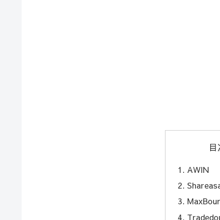
目
AWIN
Shareas
MaxBoun
Tradedo