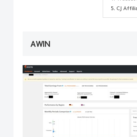
CJ Affil
AWIN