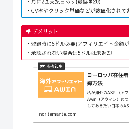
・月に2回支払日あり(最低＄20)
・CV率やクリック単価などが数値化されて
デメリット
・登録時に5ドル必要(アフィリエイト金額
・承認されない場合は5ドルは未返却
ヨーロッパ在住者
録方法
私が海外のASP （ア
Awin（アウィン）
しておきたい日本のAS
noritamante.com