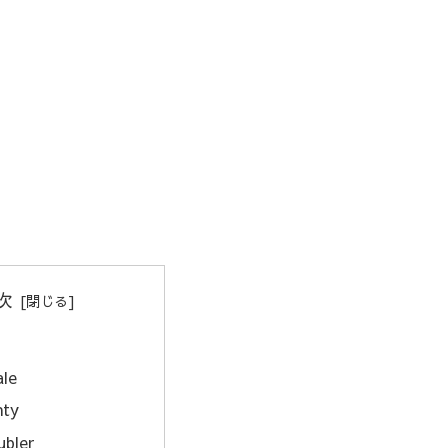
次
ale
ty
ubler