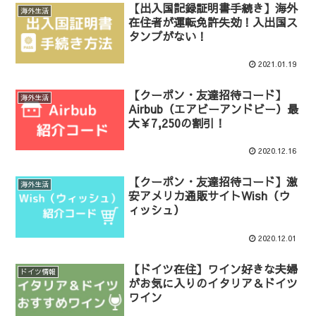
【出入国記録証明書手続き】海外
海外生活
在住者が運転免許失効！入出国ス
タンプがない！
2021.01.19
【クーポン・友達招待コード】
海外生活
Airbub（エアビーアンドビー）最
大￥7,250の割引！
2020.12.16
【クーポン・友達招待コード】激
海外生活
安アメリカ通販サイトWish（ウ
ィッシュ）
2020.12.01
【ドイツ在住】ワイン好きな夫婦
ドイツ情報
がお気に入りのイタリア＆ドイツ
ワイン