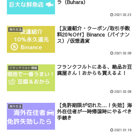
ラ（Buhara）
2021.02.23
【友達紹介・クーポン/取引手数
海外生活
料20％Off】Binance（バイナン
ス）/仮想通貨
2021.02.08
フランクフルトにある、絶品お豆
フランクフルト情報
腐屋さん！おからも買えるよ！
2021.02.08
【免許期限が切れた…！失効】海
海外生活
外在住者が一時帰国時にやるべき
手続き
2021.01.19